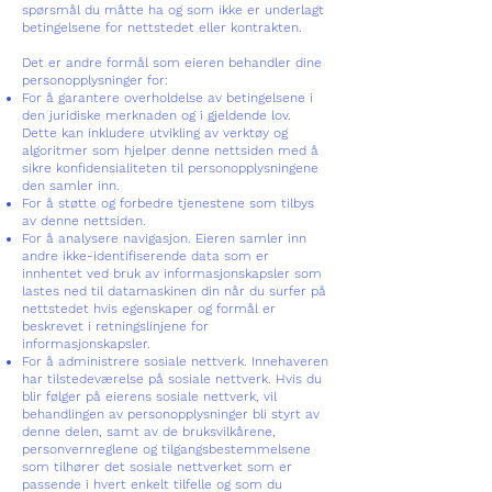
spørsmål du måtte ha og som ikke er underlagt
betingelsene for nettstedet eller kontrakten.
Det er andre formål som eieren behandler dine
personopplysninger for:
For å garantere overholdelse av betingelsene i
den juridiske merknaden og i gjeldende lov.
Dette kan inkludere utvikling av verktøy og
algoritmer som hjelper denne nettsiden med å
sikre konfidensialiteten til personopplysningene
den samler inn.
For å støtte og forbedre tjenestene som tilbys
av denne nettsiden.
For å analysere navigasjon. Eieren samler inn
andre ikke-identifiserende data som er
innhentet ved bruk av informasjonskapsler som
lastes ned til datamaskinen din når du surfer på
nettstedet hvis egenskaper og formål er
beskrevet i retningslinjene for
informasjonskapsler.
For å administrere sosiale nettverk. Innehaveren
har tilstedeværelse på sosiale nettverk. Hvis du
blir følger på eierens sosiale nettverk, vil
behandlingen av personopplysninger bli styrt av
denne delen, samt av de bruksvilkårene,
personvernreglene og tilgangsbestemmelsene
som tilhører det sosiale nettverket som er
passende i hvert enkelt tilfelle og som du