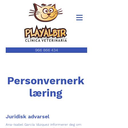
966 866 434
Personvernerk
læring
Juridisk advarsel
Ana-Isabel García Vázquez informerer deg om