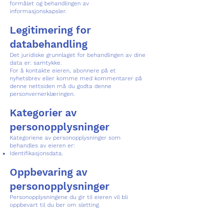
formålet og behandlingen av
informasjonskapsler.
Legitimering for
databehandling
Det juridiske grunnlaget for behandlingen av dine
data er: samtykke.
For å kontakte eieren, abonnere på et
nyhetsbrev eller komme med kommentarer på
denne nettsiden må du godta denne
personvernerklæringen.
Kategorier av
personopplysninger
Kategoriene av personopplysninger som
behandles av eieren er:
Identifikasjonsdata.
Oppbevaring av
personopplysninger
Personopplysningene du gir til eieren vil bli
oppbevart til du ber om sletting.