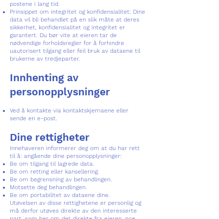
postene i lang tid.
Prinsippet om integritet og konfidensialitet: Dine
data vil bli behandlet på en slik måte at deres
sikkerhet, konfidensialitet og integritet er
garantert. Du bør vite at eieren tar de
nødvendige forholdsregler for å forhindre
uautorisert tilgang eller feil bruk av dataene til
brukerne av tredjeparter.
Innhenting av
personopplysninger
Ved å kontakte via kontaktskjemaene eller
sende en e-post.
Dine rettigheter
Innehaveren informerer deg om at du har rett
til å: angående dine personopplysninger:
Be om tilgang til lagrede data.
Be om retting eller kansellering.
Be om begrensning av behandlingen.
Motsette deg behandlingen.
Be om portabilitet av dataene dine.
Utøvelsen av disse rettighetene er personlig og
må derfor utøves direkte av den interesserte
part, som ber om det direkte fra eieren, noe