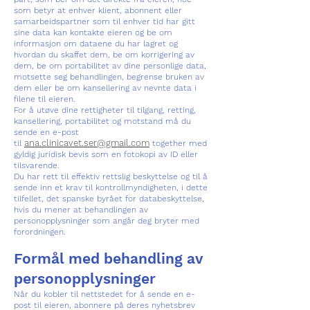
som betyr at enhver klient, abonnent eller
samarbeidspartner som til enhver tid har gitt
sine data kan kontakte eieren og be om
informasjon om dataene du har lagret og
hvordan du skaffet dem, be om korrigering av
dem, be om portabilitet av dine personlige data,
motsette seg behandlingen, begrense bruken av
dem eller be om kansellering av nevnte data i
filene til eieren.
For å utøve dine rettigheter til tilgang, retting,
kansellering, portabilitet og motstand må du
sende en e-post
ana.clinicavet.ser@gm
ail.com
til
together med
gyldig juridisk bevis som en fotokopi av ID eller
tilsvarende.
Du har rett til effektiv rettslig beskyttelse og til å
sende inn et krav til kontrollmyndigheten, i dette
tilfellet, det spanske byrået for databeskyttelse,
hvis du mener at behandlingen av
personopplysninger som angår deg bryter med
forordningen.
Formål med behandling av
personopplysninger
Når du kobler til nettstedet for å sende en e-
post til eieren, abonnere på deres nyhetsbrev