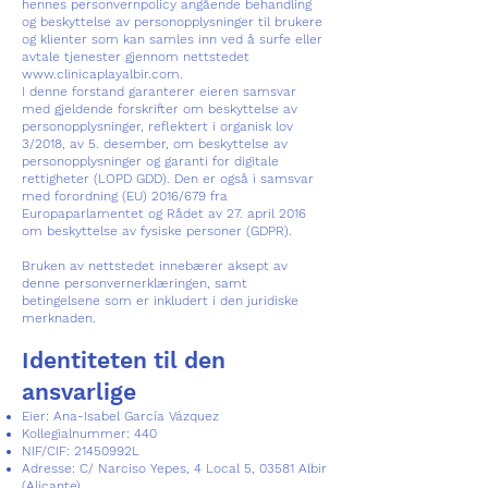
hennes personvernpolicy angående behandling
og beskyttelse av personopplysninger til brukere
og klienter som kan samles inn ved å surfe eller
avtale tjenester gjennom nettstedet
www.clinicaplayalbir.com
.
I denne forstand garanterer eieren samsvar
med gjeldende forskrifter om beskyttelse av
personopplysninger, reflektert i organisk lov
3/2018, av 5. desember, om beskyttelse av
personopplysninger og garanti for digitale
rettigheter (LOPD GDD). Den er også i samsvar
med forordning (EU) 2016/679 fra
Europaparlamentet og Rådet av 27. april 2016
om beskyttelse av fysiske personer (GDPR).
Bruken av nettstedet innebærer aksept av
denne personvernerklæringen, samt
betingelsene som er inkludert i den juridiske
merknaden.
Identiteten til den
ansvarlige
Eier: Ana-Isabel García Vázquez
Kollegialnummer: 440
NIF/CIF: 21450992L
Adresse: C/ Narciso Yepes, 4 Local 5, 03581 Albir
(Alicante)