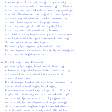
eller inngå en kontrakt, oppgir du personlig
informasjon som eieren er ansvarlig for. Denne
informasjonen kan inkludere personopplysninger
som din IP-adresse, navn og etternavn, fysisk
adresse, e-postadresse, telefonnummer og
annen informasjon. Ved å oppgi denne
informasjonen gir du ditt samtykke til at
informasjonen din samles inn, brukes,
administreres og lagres av superadmin.es, kun
som beskrevet i den juridiske merknaden og i
denne personvernerklæringen.
Personopplysningene og formålet med
behandlingen av eieren er forskjellig avhengig av
informasjonsfangstsystemet:
Kontaktskjemaer: Eieren ber om
personopplysninger, blant annet: Navn og
etternavn, e-postadresse, telefonnummer og
adresse til nettstedet ditt for å svare på
spørsmålene dine.
For eksempel bruker eieren disse dataene til å
svare på dine meldinger, tvil, klager,
kommentarer eller bekymringer du måtte ha
angående informasjonen som er inkludert på
nettstedet, tjenestene som tilbys gjennom
nettstedet, behandlingen av dine personlige
data, spørsmål angående juridiske tekster som
er inkludert på nettstedet, samt alle andre