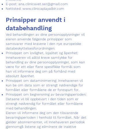
E-post:
ana.clinicavet.ser@gmail.com
Nettsted:
www.clinicaplayalbir.com
Prinsipper anvendt i
databehandling
Ved behandlingen av dine personopplysninger vil
eieren anvende følgende prinsipper som
samsvarer med kravene i den nye europeiske
databeskyttelsesforordningen:
Prinsippet om lovlighet, lojalitet og åpenhet:
Innehaveren vil alltid kreve samtykke for
behandling av dine personopplysninger, som kan
være for ett eller flere spesifikke formål som
han vil informere deg om på forhånd med
absolutt åpenhet.
Prinsippet om dataminimering: Innehaveren vil
kun be om data som er strengt nødvendige for
formålet eller formålene de er forespurt for.
Prinsippet om begrensning av bevaringsperioden:
Dataene vil bli oppbevart i den tiden som er
strengt nødvendig for formålet eller formålene
med behandlingen.
Eieren vil informere deg om den tilsvarende
bevaringsperioden i henhold til formålet. Når det
gjelder abonnementer, vil Innehaveren periodisk
gjennomgå listene og eliminere de inaktive