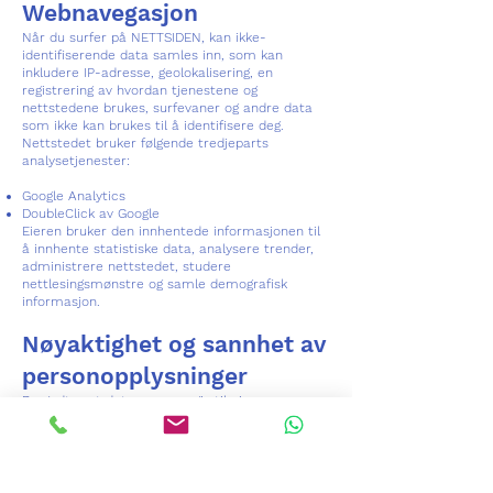
Webnavegasjon
Når du surfer på NETTSIDEN, kan ikke-
identifiserende data samles inn, som kan
inkludere IP-adresse, geolokalisering, en
registrering av hvordan tjenestene og
nettstedene brukes, surfevaner og andre data
som ikke kan brukes til å identifisere deg.
Nettstedet bruker følgende tredjeparts
analysetjenester:
Google Analytics
DoubleClick av Google
Eieren bruker den innhentede informasjonen til
å innhente statistiske data, analysere trender,
administrere nettstedet, studere
nettlesingsmønstre og samle demografisk
informasjon.
Nøyaktighet og sannhet av
personopplysninger
Du godtar at dataene som gis til eieren er
korrekte, fullstendige, nøyaktige og aktuelle,
samt å holde dem behørig oppdatert.
Som bruker av nettstedet er du alene ansvarlig
for sannheten og riktigheten til dataene du
sender til nettstedet, og fritar eieren for ethvert