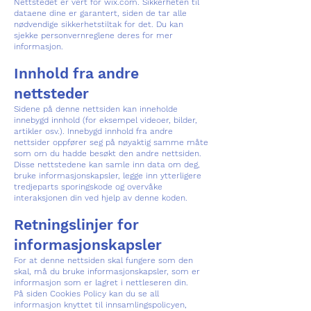
Nettstedet er vert for wix.com. Sikkerheten til
dataene dine er garantert, siden de tar alle
nødvendige sikkerhetstiltak for det. Du kan
sjekke personvernreglene deres for mer
informasjon.
Innhold fra andre
nettsteder
Sidene på denne nettsiden kan inneholde
innebygd innhold (for eksempel videoer, bilder,
artikler osv.). Innebygd innhold fra andre
nettsider oppfører seg på nøyaktig samme måte
som om du hadde besøkt den andre nettsiden.
Disse nettstedene kan samle inn data om deg,
bruke informasjonskapsler, legge inn ytterligere
tredjeparts sporingskode og overvåke
interaksjonen din ved hjelp av denne koden.
Retningslinjer for
informasjonskapsler
For at denne nettsiden skal fungere som den
skal, må du bruke informasjonskapsler, som er
informasjon som er lagret i nettleseren din.
På siden Cookies Policy kan du se all
informasjon knyttet til innsamlingspolicyen,