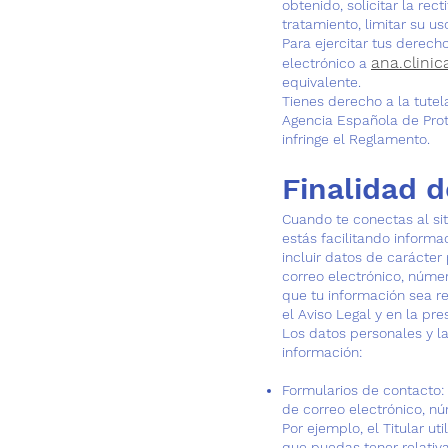
obtenido, solicitar la rec
tratamiento, limitar su us
Para ejercitar tus derech
ana.clini
electrónico a
equivalente.
Tienes derecho a la tutel
Agencia Española de Prot
infringe el Reglamento.
Finalidad 
Cuando te conectas al sit
estás facilitando informa
incluir datos de carácter
correo electrónico, númer
que tu información sea r
el Aviso Legal y en la pre
Los datos personales y la
información:
Formularios de contacto: 
de correo electrónico, nú
Por ejemplo, el Titular u
que puedas tener relativas