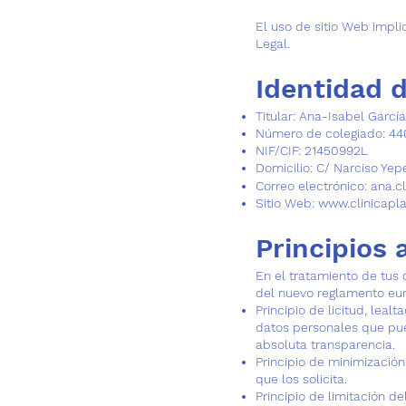
El uso de sitio Web impli
Legal.
Identidad 
Titular: Ana-Isabel Garcí
Número de colegiado: 44
NIF/CIF: 21450992L
Domicilio: C/ Narciso Yepe
Correo electrónico:
ana.c
Sitio Web:
www.clinicapla
Principios 
En el tratamiento de tus d
del nuevo reglamento eu
Principio de licitud, leal
datos personales que pue
absoluta transparencia.
Principio de minimización 
que los solicita.
Principio de limitación 