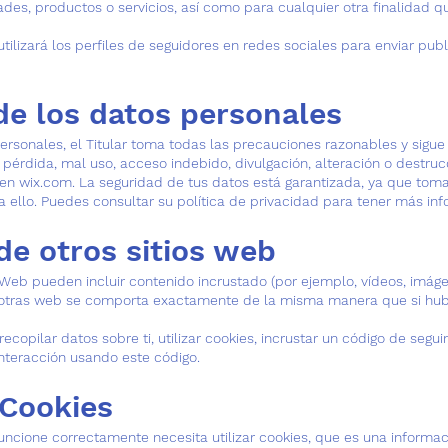
ades, productos o servicios, así como para cualquier otra finalidad q
 utilizará los perfiles de seguidores en redes sociales para enviar pu
de los datos personales
ersonales, el Titular toma todas las precauciones razonables y sigue
su pérdida, mal uso, acceso indebido, divulgación, alteración o destru
o en wix.com. La seguridad de tus datos está garantizada, ya que to
 ello. Puedes consultar su política de privacidad para tener más inf
de otros sitios web
 Web pueden incluir contenido incrustado (por ejemplo, vídeos, imágene
otras web se comporta exactamente de la misma manera que si hubie
ecopilar datos sobre ti, utilizar cookies, incrustar un código de segu
 interacción usando este código.
 Cookies
funcione correctamente necesita utilizar cookies, que es una inform