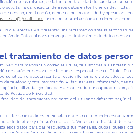
tificación de los mismos, solicitar la portabilidad de sus datos person
o o solicitar la cancelación de esos datos en los ficheros del Titular.
os de acceso, rectificación, cancelación, portabilidad y oposición tie
cavet.ser@gm
ail.com
junto con la prueba válida en derecho como un
a judicial efectiva y a presentar una reclamación ante la autoridad de
ección de Datos, si consideras que el tratamiento de datos persona
del tratamiento de datos perso
io Web para mandar un correo al Titular, te suscribes a su boletín o r
ción de carácter personal de la que el responsable es el Titular. Es
 personal como pueden ser tu dirección IP, nombre y apellidos, direcci
o de teléfono, y otra información. Al facilitar esta información, das 
ecopilada, utilizada, gestionada y almacenada por superadmin.es , s
sente Política de Privacidad.
 finalidad del tratamiento por parte del Titular es diferente según e
El Titular solicita datos personales entre los que pueden estar: Nomb
mero de teléfono y dirección de tu sitio Web con la finalidad de resp
tiliza esos datos para dar respuesta a tus mensajes, dudas, quejas, c
 a la información incluida en el sitio Web, los servicios que se prest