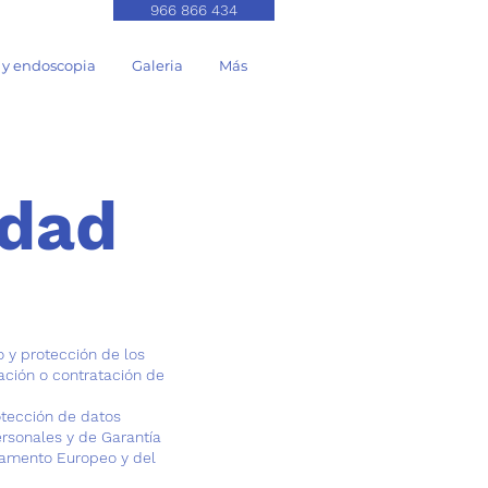
966 866 434
y endoscopia
Galeria
Más
idad
o y protección de los
ación o contratación de
otección de datos
ersonales y de Garantía
lamento Europeo y del