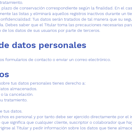
 tratamiento.
el plazo de conservación correspondiente según la finalidad. En el cas
amente las listas y eliminará aquellos registros inactivos durante un 
 confidencialidad: Tus datos serán tratados de tal manera que su seg
da. Debes saber que el Titular toma las precauciones necesarias para
 de los datos de sus usuarios por parte de terceros.
de datos personales
los formularios de contacto o enviar un correo electrónico.
os
 sobre tus datos personales tienes derecho a:
 datos almacenados.
n o la cancelación.
 su tratamiento.
de tus datos.
echos es personal y por tanto debe ser ejercido directamente por el i
o que significa que cualquier cliente, suscriptor o colaborador que ha
girse al Titular y pedir información sobre los datos que tiene alma