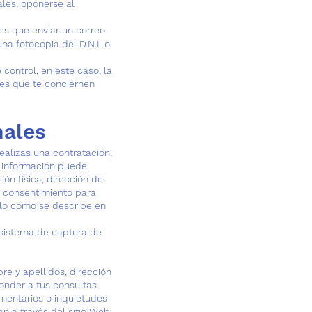
ales, oponerse al
nes que enviar un correo
a fotocopia del D.N.I. o
 control, en este caso, la
les que te conciernen
nales
ealizas una contratación,
ta información puede
ón física, dirección de
tu consentimiento para
ólo como se describe en
l sistema de captura de
re y apellidos, dirección
onder a tus consultas.
omentarios o inquietudes
an a través del sitio Web,