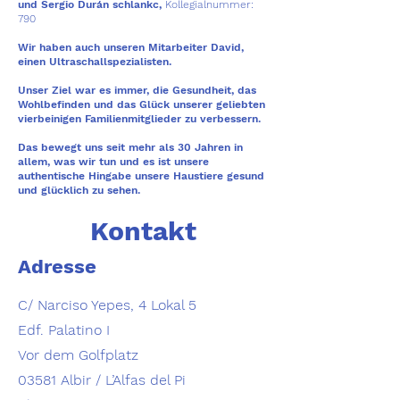
und Sergio Durán
sc
hlank
c,
Kollegi
alnummer
:
790
Wir haben auch unseren Mitarbeiter David,
einen Ultraschallspezialisten.
Unser Ziel war es immer, die Gesundheit, das
Wohlbefinden und das Glück unserer geliebten
vierbeinigen Familienmitglieder zu verbessern.
Das bewegt uns seit mehr als 30 Jahren in
allem, was wir tun und es ist unsere
authentische
Hingabe
unsere Haustiere gesund
und glücklich zu sehen.
Kontakt
Adresse
C/ Narciso Yepes, 4 Lokal 5
Edf. Palatino I
Vor dem Golfplatz
03581 Albir / L’Alfas del Pi