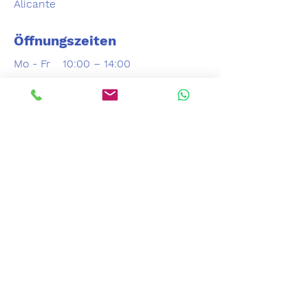
Alicante
Öffnungszeiten
Mo - Fr
10:00 – 14:00
17:00 – 20:00
sa
10:00 – 14:00
Kontakt
966 866 434
ana.clinicavet.ser@gmail.com