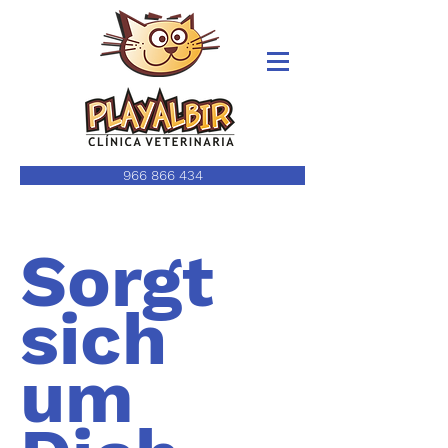
966 866 434
Sorgt
sich
um