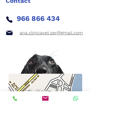
Contact
966 866 434
ana.clinicavet.ser@gmail.com