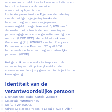
worden verzameld door te browsen of diensten
te contracteren via de website
www.clinicaplayalbir.com
.
In die zin garandeert de Eigenaar de naleving
van de huidige regelgeving inzake de
bescherming van persoonsgegevens,
weerspiegeld in organieke wet 3/2018 van 5
december betreffende de bescherming van
persoonsgegevens en de garantie van digitale
rechten (LOPD GDD). Het voldoet ook aan
Verordening (EU) 2016/679 van het Europees
Parlement en de Raad van 27 april 2016
betreffende de bescherming van natuurlijke
personen (GDPR).
Het gebruik van de website impliceert de
aanvaarding van dit privacybeleid en de
voorwaarden die zijn opgenomen in de juridische
kennisgeving.
Identiteit van de
verantwoordelijke persoon
Eigenaar: Ana-Isabel García Vázquez
Collegiale nummer: 440
NIF/CIF: 21450992L
Adres: C/ Narciso Yepes, 4 Local 5, 03581 Albir