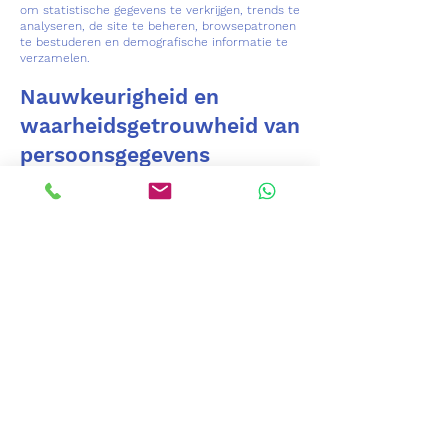
om statistische gegevens te verkrijgen, trends te
analyseren, de site te beheren, browsepatronen
te bestuderen en demografische informatie te
verzamelen.
Nauwkeurigheid en
waarheidsgetrouwheid van
persoonsgegevens
U stemt ermee in dat de aan de Eigenaar
verstrekte gegevens correct, volledig, exact en
actueel zijn, en om ze naar behoren bij te
werken.
Als gebruiker van de website bent u als enige
verantwoordelijk voor de waarheidsgetrouwheid
en juistheid van de gegevens die u naar de site
stuurt, waarbij u de eigenaar ontheft van elke
verantwoordelijkheid in dit opzicht.
Aanvaarding en
toestemming
Als Gebruiker van de Website verklaart u op de
hoogte te zijn gesteld van de voorwaarden
inzake de bescherming van persoonsgegevens, u
aanvaardt en stemt in met de behandeling