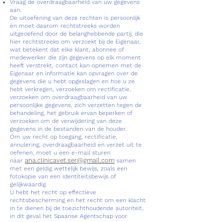
Vraag de overdraagbaarheid van uw gegevens
aan.
De uitoefening van deze rechten is persoonlijk
en moet daarom rechtstreeks worden
uitgeoefend door de belanghebbende partij, die
hier rechtstreeks om verzoekt bij de Eigenaar,
wat betekent dat elke klant, abonnee of
medewerker die zijn gegevens op elk moment
heeft verstrekt, contact kan opnemen met de
Eigenaar en informatie kan opvragen over de
gegevens die u hebt opgeslagen en hoe u ze
hebt verkregen, verzoeken om rectificatie,
verzoeken om overdraagbaarheid van uw
persoonlijke gegevens, zich verzetten tegen de
behandeling, het gebruik ervan beperken of
verzoeken om de verwijdering van deze
gegevens in de bestanden van de houder.
Om uw recht op toegang, rectificatie,
annulering, overdraagbaarheid en verzet uit te
oefenen, moet u een e-mail sturen
ana.clinicavet.ser@gm
ail.com
naar
samen
met een geldig wettelijk bewijs, zoals een
fotokopie van een identiteitsbewijs of
gelijkwaardig.
U hebt het recht op effectieve
rechtsbescherming en het recht om een klacht
in te dienen bij de toezichthoudende autoriteit,
in dit geval het Spaanse Agentschap voor