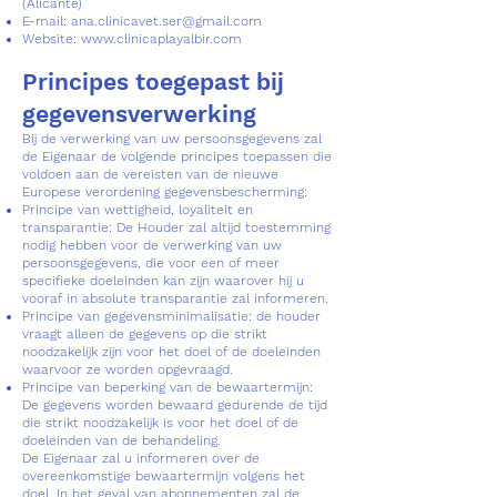
(Alicante)
E-mail:
ana.clinicavet.ser@gmail.com
Website:
www.clinicaplayalbir.com
Principes toegepast bij
gegevensverwerking
Bij de verwerking van uw persoonsgegevens zal
de Eigenaar de volgende principes toepassen die
voldoen aan de vereisten van de nieuwe
Europese verordening gegevensbescherming:
Principe van wettigheid, loyaliteit en
transparantie: De Houder zal altijd toestemming
nodig hebben voor de verwerking van uw
persoonsgegevens, die voor een of meer
specifieke doeleinden kan zijn waarover hij u
vooraf in absolute transparantie zal informeren.
Principe van gegevensminimalisatie: de houder
vraagt alleen de gegevens op die strikt
noodzakelijk zijn voor het doel of de doeleinden
waarvoor ze worden opgevraagd.
Principe van beperking van de bewaartermijn:
De gegevens worden bewaard gedurende de tijd
die strikt noodzakelijk is voor het doel of de
doeleinden van de behandeling.
De Eigenaar zal u informeren over de
overeenkomstige bewaartermijn volgens het
doel. In het geval van abonnementen zal de